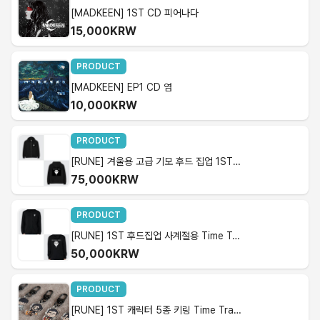
[MADKEEN] 1ST CD 피어나다
15,000KRW
PRODUCT
[MADKEEN] EP1 CD 염
10,000KRW
PRODUCT
[RUNE] 겨울용 고급 기모 후드 집업 1ST.Time Traver In Memory
75,000KRW
PRODUCT
[RUNE] 1ST 후드집업 사계절용 Time Traver In Memory
50,000KRW
PRODUCT
[RUNE] 1ST 캐릭터 5종 키링 Time Traver In Memory