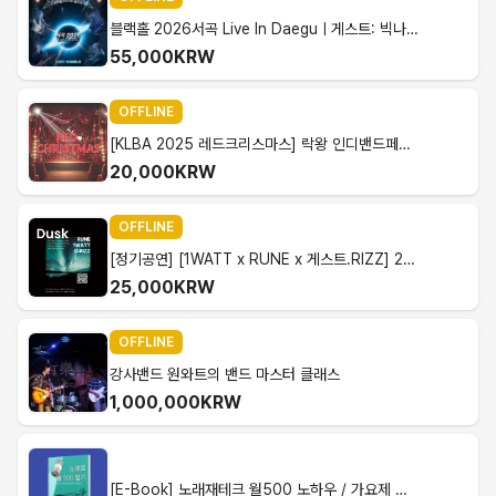
블랙홀 2026서곡 Live In Daeguㅣ게스트: 빅나인, 룬
55,000KRW
OFFLINE
[KLBA 2025 레드크리스마스] 락왕 인디밴드페스티벌.양일권. 선착순 판매
20,000KRW
OFFLINE
[정기공연] [1WATT x RUNE x 게스트.RIZZ] 2025.10.25 FEAST And FEST Vol.03 "DUSK" 현매
25,000KRW
OFFLINE
강사밴드 원와트의 밴드 마스터 클래스
1,000,000KRW
[E-Book] 노래재테크 월500 노하우 / 가요제 노하우 편