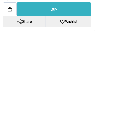
more.
Buy
Share
Wishlist