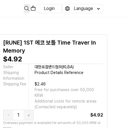
Login
Language
[RUNE] 1ST 에코 보틀 Time Traver In
Memory
$4.92
Seller
대한로컬밴드협회(KLBA)
Shipping
Product Details Reference
Information
Shipping Fee
$2.46
Free for purchases over 50,000
KRW
Additional costs for remote areas
(Contacted separately)
-
+
$4.92
Overseas payment is available for amounts of 50,000 KRW or