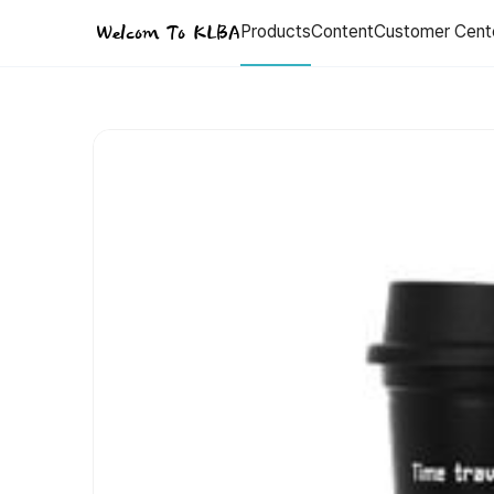
[RUNE] 1ST 에코 보틀 Time Traver In Memory
Welcom To KLBA
Products
Content
Customer Cent
[RUNE] 1ST 에코 보틀 Time Traver In Memory - 대한로컬밴드협회
Price: 7,000 KRW