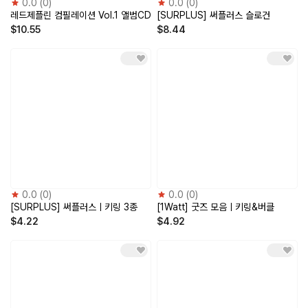
0.0
(
0
)
0.0
(
0
)
products
레드제플린 컴필레이션 Vol.1 앨범CD
[SURPLUS] 써플러스 슬로건
콘텐츠
$10.55
$8.44
classes
고객센터
0.0
(
0
)
0.0
(
0
)
[SURPLUS] 써플러스ㅣ키링 3종
[1Watt] 굿즈 모음ㅣ키링&버클
$4.22
$4.92