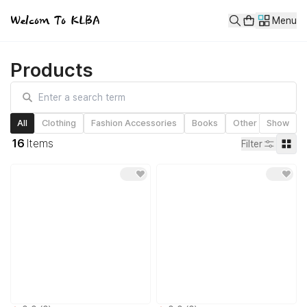
상품
Welcom To KLBA
Menu
home
home
상품
Products
products
콘텐츠
classes
고객센터
All
Clothing
Fashion Accessories
Books
Other Goods
Show
F
상품 목록
16
Items
Filter
상품 목록
레드제플린 컴필레이션 Vol.1 앨범CD
[SURPLUS] 써플러스 슬로건
[SURPLUS] 써플러스ㅣ키링 3종
[1Watt] 굿즈 모음ㅣ키링&버클
[MuuM] EP1 CD 갈림길
[MADKEEN] 1ST CD 피어나다
더보기
home
상품