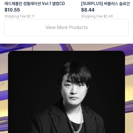
레드제플린 컴필레이션 Vol.1 앨범CD
[SURPLUS] 써플러스 슬로건
$10.55
$8.44
Shipping Fee $2.11
Shipping Fee $2.46
View More Products