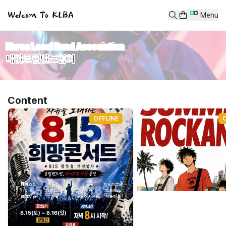
대한로컬밴드협회(KLBA)
Welcom To KLBA
Menu
#대한로컬밴드협회 #로컬밴드사관학교 #KLBA #로컬밴드활성화
home
상품
Korea Local Band Asocciation
products
대한로컬밴드협회
콘텐츠
classes
고객센터
Content
Korea Local Band Asocciation
대한로컬밴드협회
OFFLINE
예매, 교육 바로가기
콘텐츠 목록
KLBA 제2회 자유를 노래하는 815희망콘서트
제2회 2026 썸머락캉스 예매ㅣKLBA 여름 코스프레 밴드 클럽 페스티벌
블랙홀 2026서곡 Live In Daeguㅣ게스트: 빅나인, 룬
[KLBA 2025 레드크리스마스] 락왕 인디밴드페스티벌.양일권. 선착순
[정기공연] [1WATT x RUNE x 게스트.RIZZ] 2025.10.25 FEAST An
강사밴드 원와트의 밴드 마스터 클래스
더보기