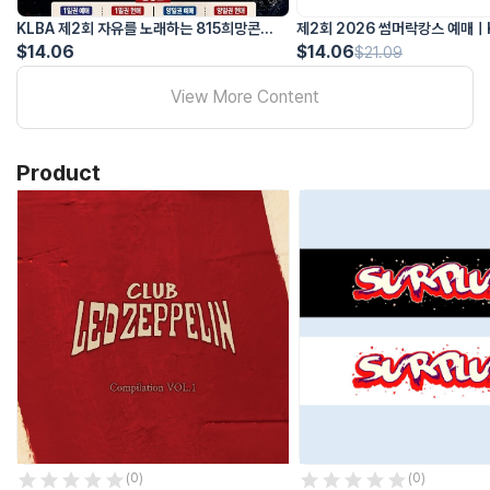
상품 목록
KLBA 제2회 자유를 노래하는 815희망콘서
제2회 2026 썸머락캉스 예매ㅣ
레드제플린 컴필레이션 Vol.1 앨범CD
트
$14.06
코스프레 밴드 클럽 페스티벌 (옵
$14.06
$21.09
[SURPLUS] 써플러스 슬로건
원수 확인 필수)
View More Content
[SURPLUS] 써플러스ㅣ키링 3종
[1Watt] 굿즈 모음ㅣ키링&버클
[MuuM] EP1 CD 갈림길
Product
[MADKEEN] 1ST CD 피어나다
더보기
KLBA는 로컬 예술인 교육을 주도해 로컬 음악 문화를 성장 시키고 팬
지금까지 로컬 밴드 예술과는 전혀 다른 문화적 모습을 통해 좀 더 자연스
KLBA는 비영리 사업집단이며 모든 사업 비용은 후원금으로 이루어져 있
home
상품
products
콘텐츠
classes
고객센터
(
0
)
(
0
)